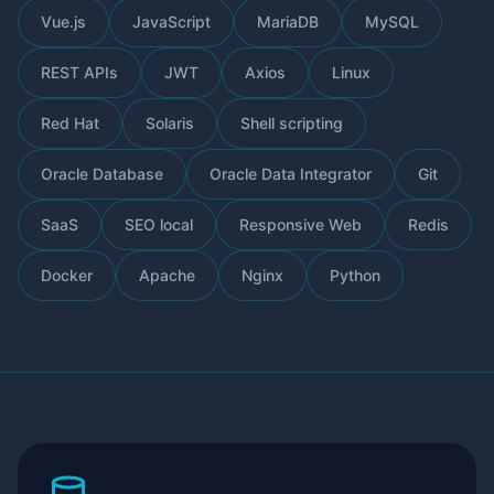
Vue.js
JavaScript
MariaDB
MySQL
REST APIs
JWT
Axios
Linux
Red Hat
Solaris
Shell scripting
Oracle Database
Oracle Data Integrator
Git
SaaS
SEO local
Responsive Web
Redis
Docker
Apache
Nginx
Python