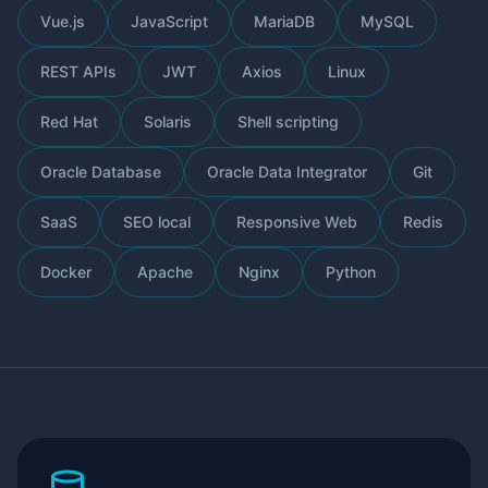
Vue.js
JavaScript
MariaDB
MySQL
REST APIs
JWT
Axios
Linux
Red Hat
Solaris
Shell scripting
Oracle Database
Oracle Data Integrator
Git
SaaS
SEO local
Responsive Web
Redis
Docker
Apache
Nginx
Python