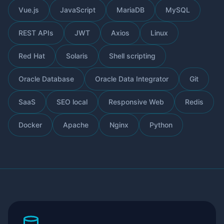
Vue.js
JavaScript
MariaDB
MySQL
REST APIs
JWT
Axios
Linux
Red Hat
Solaris
Shell scripting
Oracle Database
Oracle Data Integrator
Git
SaaS
SEO local
Responsive Web
Redis
Docker
Apache
Nginx
Python