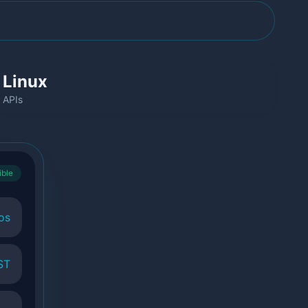
Linux
APIs
ible
os
ST