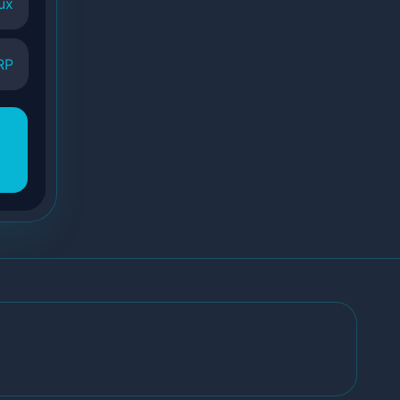
ux
RP