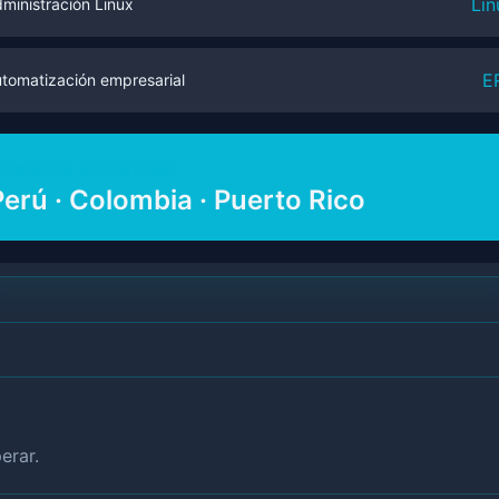
Lin
ministración Linux
E
tomatización empresarial
xperiencia en proyectos
Perú · Colombia · Puerto Rico
erar.