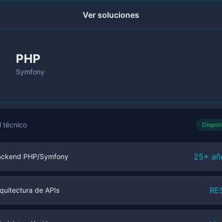
Ver soluciones
PHP
Symfony
l técnico
Dispon
25+ añ
ackend PHP/Symfony
RE
quitectura de APIs