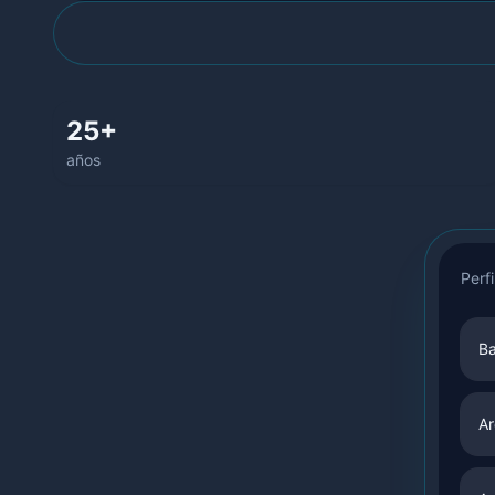
25+
años
Perfi
B
Ar