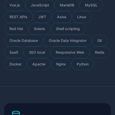
Vue.js
JavaScript
MariaDB
MySQL
REST APIs
JWT
Axios
Linux
Red Hat
Solaris
Shell scripting
Oracle Database
Oracle Data Integrator
Git
SaaS
SEO local
Responsive Web
Redis
Docker
Apache
Nginx
Python