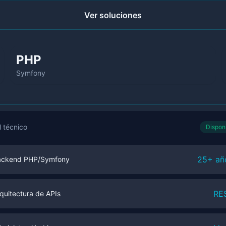
Ver soluciones
PHP
Symfony
l técnico
Dispon
25+ añ
ackend PHP/Symfony
RE
quitectura de APIs