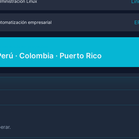
Lin
ministración Linux
E
tomatización empresarial
xperiencia en proyectos
Perú · Colombia · Puerto Rico
erar.