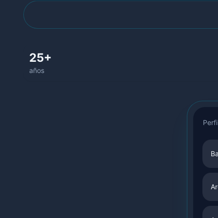
25+
años
Perfi
B
Ar