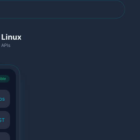
Linux
APIs
ible
os
ST