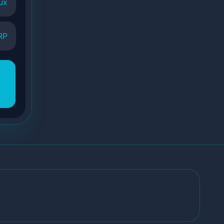
ux
RP