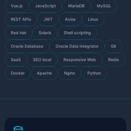
Vue.js
JavaScript
MariaDB
MySQL
REST APIs
JWT
Axios
Linux
Red Hat
Solaris
Shell scripting
Oracle Database
Oracle Data Integrator
Git
SaaS
SEO local
Responsive Web
Redis
Docker
Apache
Nginx
Python