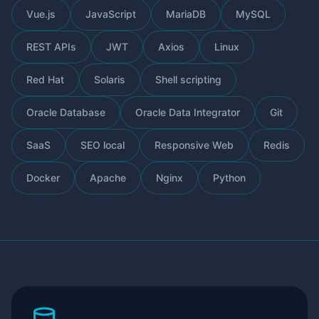
Vue.js
JavaScript
MariaDB
MySQL
REST APIs
JWT
Axios
Linux
Red Hat
Solaris
Shell scripting
Oracle Database
Oracle Data Integrator
Git
SaaS
SEO local
Responsive Web
Redis
Docker
Apache
Nginx
Python