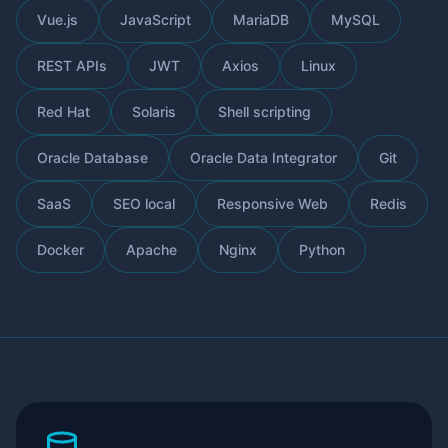
Vue.js
JavaScript
MariaDB
MySQL
REST APIs
JWT
Axios
Linux
Red Hat
Solaris
Shell scripting
Oracle Database
Oracle Data Integrator
Git
SaaS
SEO local
Responsive Web
Redis
Docker
Apache
Nginx
Python