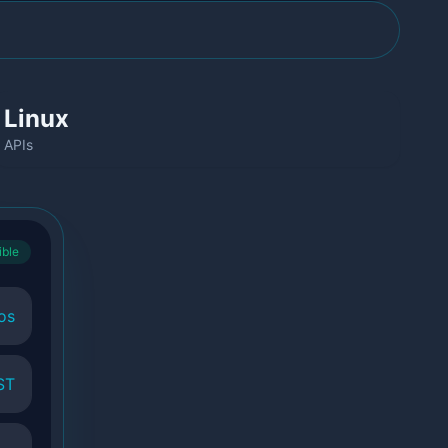
Linux
APIs
ible
os
ST