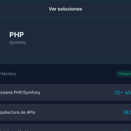
Ver soluciones
PHP
Symfony
l técnico
Dispon
25+ añ
ackend PHP/Symfony
RE
quitectura de APIs