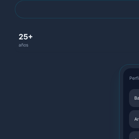
25+
años
Perfi
B
Ar