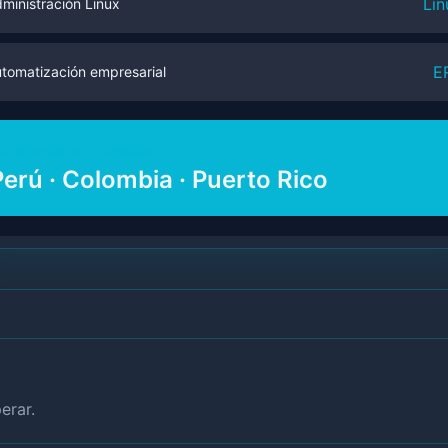
Lin
ministración Linux
E
tomatización empresarial
xperiencia en proyectos
Perú · Colombia · Puerto Rico
erar.