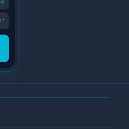
ux
RP