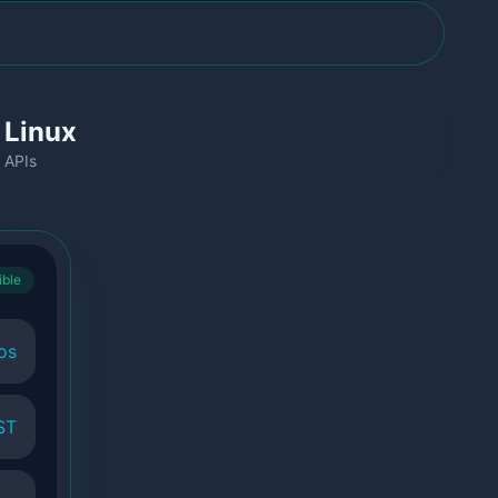
Linux
APIs
ible
os
ST