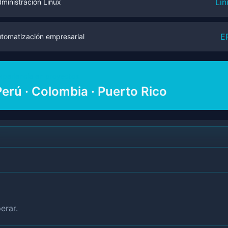
Lin
ministración Linux
E
tomatización empresarial
xperiencia en proyectos
Perú · Colombia · Puerto Rico
erar.