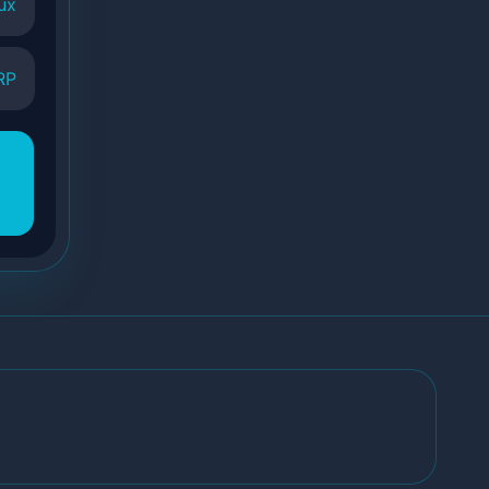
ux
RP