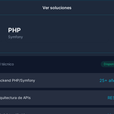
Ver soluciones
PHP
Symfony
l técnico
Dispon
25+ añ
ackend PHP/Symfony
RE
quitectura de APIs