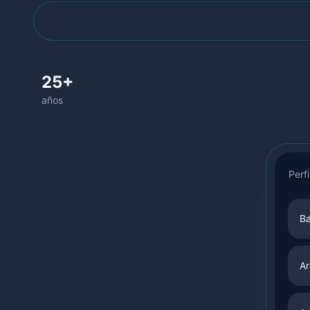
25+
años
Perfi
B
Ar